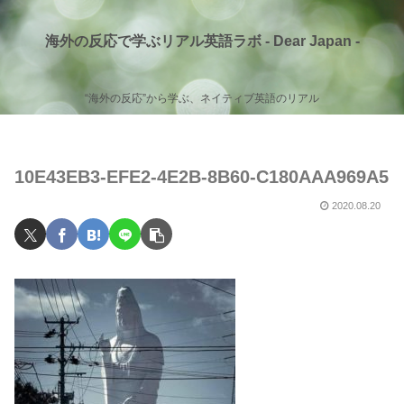
海外の反応で学ぶリアル英語ラボ - Dear Japan -
“海外の反応”から学ぶ、ネイティブ英語のリアル
10E43EB3-EFE2-4E2B-8B60-C180AAA969A5
2020.08.20