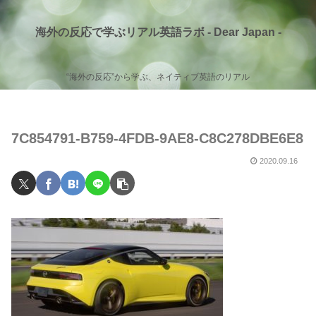
海外の反応で学ぶリアル英語ラボ - Dear Japan -
“海外の反応”から学ぶ、ネイティブ英語のリアル
7C854791-B759-4FDB-9AE8-C8C278DBE6E8
2020.09.16