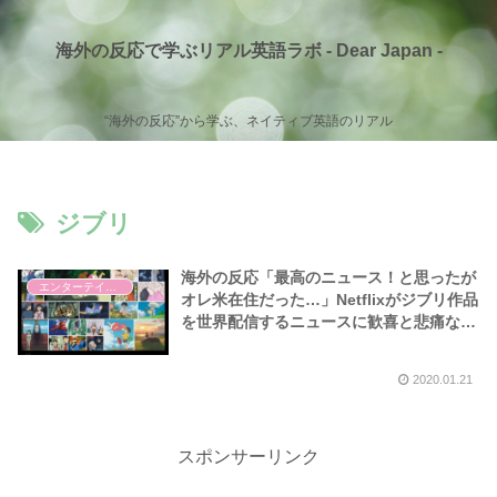
海外の反応で学ぶリアル英語ラボ - Dear Japan -
“海外の反応”から学ぶ、ネイティブ英語のリアル
ジブリ
海外の反応「最高のニュース！と思ったが
エンターテイメント
オレ米在住だった…」Netflixがジブリ作品
を世界配信するニュースに歓喜と悲痛な
声！
2020.01.21
スポンサーリンク