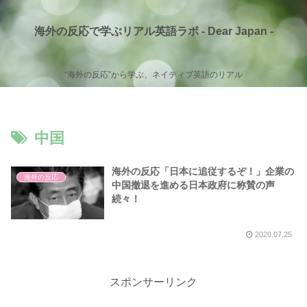
海外の反応で学ぶリアル英語ラボ - Dear Japan -
“海外の反応”から学ぶ、ネイティブ英語のリアル
中国
海外の反応「日本に追従するぞ！」企業の
海外の反応
中国撤退を進める日本政府に称賛の声
続々！
2020.07.25
スポンサーリンク