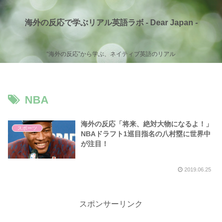
海外の反応で学ぶリアル英語ラボ - Dear Japan -
“海外の反応”から学ぶ、ネイティブ英語のリアル
NBA
海外の反応「将来、絶対大物になるよ！」
スポーツ
NBAドラフト1巡目指名の八村塁に世界中
が注目！
2019.06.25
スポンサーリンク