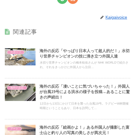
Kaigaivoice
関連記事
海外の反応「やっぱり日本人って超人的だ！」水切
スポーツ
り世界チャンピオンの技に沸き立つ外国人達
水切り世界チャンピオンの橋本桂佑さんが NHK WORLDで紹介さ
れ、それをきっかけに外国人から注目...
海外の反応「凄いことに気づいちゃった！」外国人
海外の反応
が台風19号による洪水の様子を投稿→あることに驚
きの声続出！
12日から13日にかけて日本を襲った台風19号。ラグビーW杯開催
時期ということもあり、日本を訪問して...
海外の反応「絵画かよ！」ある外国人が撮影した富
アート
士山と釣り人の写真の美しさが異次元！